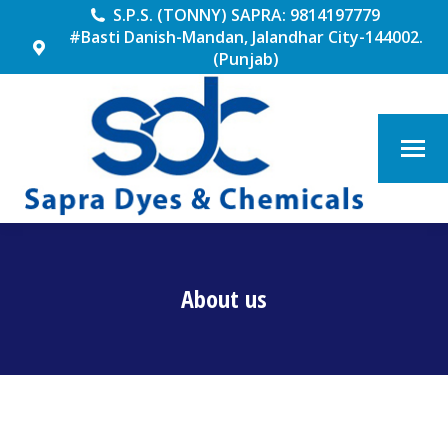
S.P.S. (TONNY) SAPRA: 9814197779
#Basti Danish-Mandan, Jalandhar City-144002.
(Punjab)
About us
You are here: